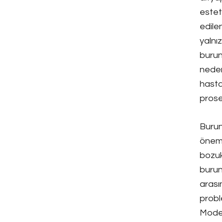
estet
edilen
yalnı
burun
neden
hasta
prose
Burun
öneml
bozuk
burun
arası
probl
Moder