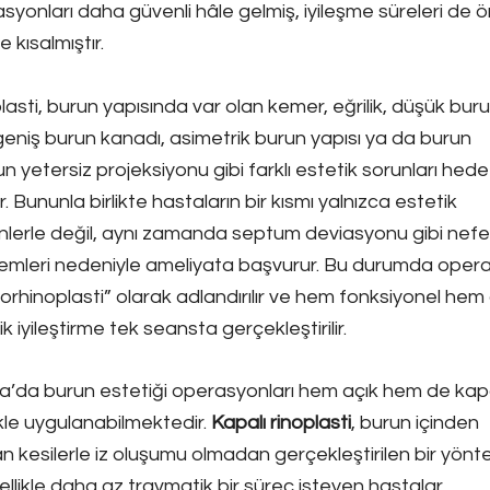
syonları daha güvenli hâle gelmiş, iyileşme süreleri de 
 kısalmıştır.
lasti, burun yapısında var olan kemer, eğrilik, düşük bur
geniş burun kanadı, asimetrik burun yapısı ya da burun
n yetersiz projeksiyonu gibi farklı estetik sorunları hede
ir. Bununla birlikte hastaların bir kısmı yalnızca estetik
lerle değil, aynı zamanda septum deviasyonu gibi nef
emleri nedeniyle ameliyata başvurur. Bu durumda oper
orhinoplasti” olarak adlandırılır ve hem fonksiyonel hem
k iyileştirme tek seansta gerçekleştirilir.
’da burun estetiği operasyonları hem açık hem de kapa
kle uygulanabilmektedir.
Kapalı rinoplasti
, burun içinden
an kesilerle iz oluşumu olmadan gerçekleştirilen bir yönt
ellikle daha az travmatik bir süreç isteyen hastalar