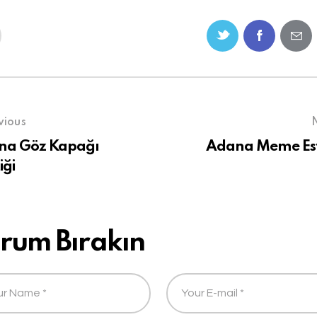
vious
na Göz Kapağı
Adana Meme Est
iği
rum Bırakın