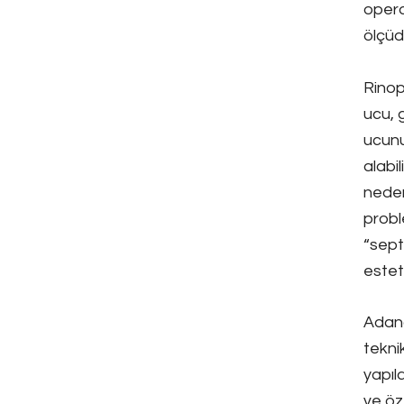
opera
ölçüde
Rinop
ucu, 
ucunu
alabil
neden
probl
“sept
esteti
Adana
tekni
yapıl
ve öz