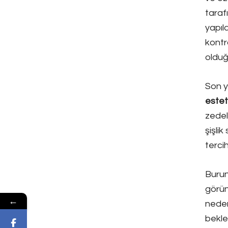
tarafı
yapıl
kontr
olduğ
Son y
estet
zedel
şişli
terci
Burun
görün
←
neden
bekle