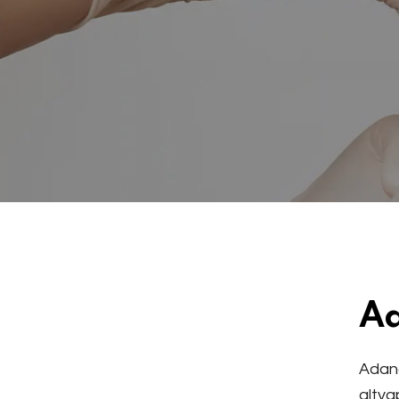
Ad
Adana
altya