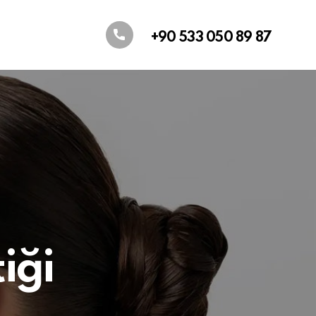
+90 533 050 89 87
iği