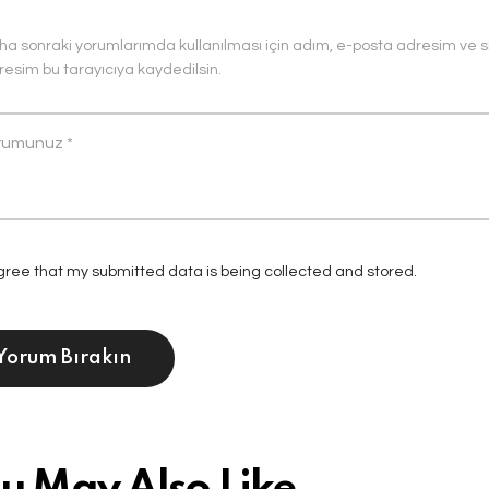
ha sonraki yorumlarımda kullanılması için adım, e-posta adresim ve s
resim bu tarayıcıya kaydedilsin.
agree that my submitted data is being collected and stored.