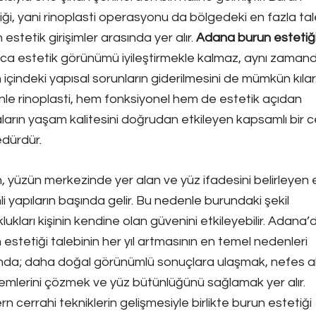
iği, yani rinoplasti operasyonu da bölgedeki en fazla ta
 estetik girişimler arasında yer alır.
Adana burun estetiğ
zca estetik görünümü iyileştirmekle kalmaz, aynı zaman
 içindeki yapısal sorunların giderilmesini de mümkün kılar
le rinoplasti, hem fonksiyonel hem de estetik açıdan
ların yaşam kalitesini doğrudan etkileyen kapsamlı bir c
dürdür.
, yüzün merkezinde yer alan ve yüz ifadesini belirleyen 
i yapıların başında gelir. Bu nedenle burundaki şekil
lukları kişinin kendine olan güvenini etkileyebilir. Adana’
 estetiği talebinin her yıl artmasının en temel nedenleri
nda; daha doğal görünümlü sonuçlara ulaşmak, nefes 
emlerini çözmek ve yüz bütünlüğünü sağlamak yer alır.
n cerrahi tekniklerin gelişmesiyle birlikte burun estetiği