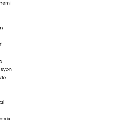
önemli
un
f
es
asyon
 de
lı
emdir