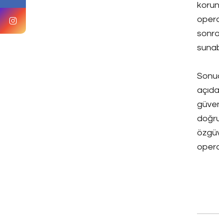
korun
opera
sonra
sunab
Sonuç
açıda
güven
doğru
özgüv
opera