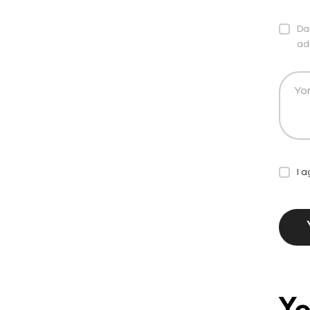
Da
ad
I 