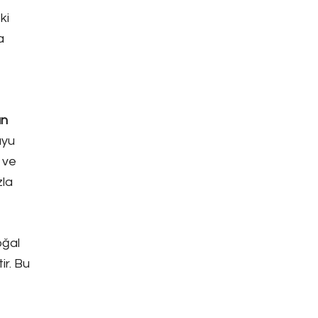
ki
a
un
uyu
 ve
zla
oğal
ir. Bu