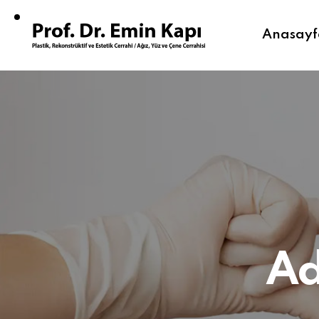
Anasay
Ad