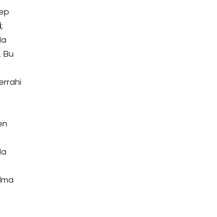
lep
i
;
da
. Bu
errahi
en
da
alma