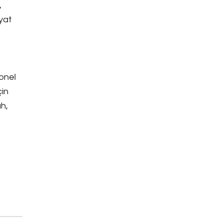
,
yat
onel
çin
ah,