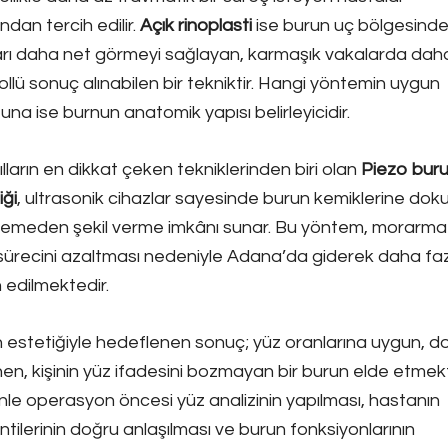
ndan tercih edilir.
Açık rinoplasti
ise burun uç bölgesinde
arı daha net görmeyi sağlayan, karmaşık vakalarda dah
ollü sonuç alınabilen bir tekniktir. Hangi yöntemin uygun
una ise burnun anatomik yapısı belirleyicidir.
ılların en dikkat çeken tekniklerinden biri olan
Piezo bur
iği
, ultrasonik cihazlar sayesinde burun kemiklerine dok
emeden şekil verme imkânı sunar. Bu yöntem, morarma
k sürecini azaltması nedeniyle Adana’da giderek daha fa
h edilmektedir.
 estetiğiyle hedeflenen sonuç; yüz oranlarına uygun, d
en, kişinin yüz ifadesini bozmayan bir burun elde etmekt
le operasyon öncesi yüz analizinin yapılması, hastanın
ntilerinin doğru anlaşılması ve burun fonksiyonlarının