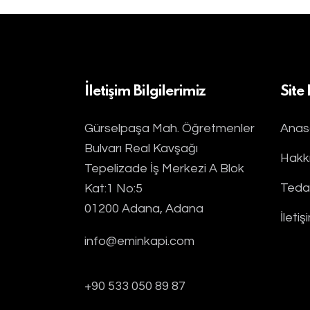
İletişim Bilgilerimiz
Site
Gürselpaşa Mah. Öğretmenler
Anas
Bulvarı Real Kavşağı
Hakk
Tepelizade İş Merkezi A Blok
Tedav
Kat:1 No:5
01200 Adana, Adana
İletiş
info@eminkapi.com
+90 533 050 89 87