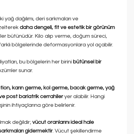
i yağ dağılımı, deri sarkmaları ve
zelterek
daha dengeli, fit ve estetik bir görünüm
er bütünüdür. Kilo alıp verme, doğum süreci,
rklı bölgelerinde deformasyonlara yol açabilir.
yatları, bu bölgelerin her birini
bütünsel bir
özümler sunar.
ction, karın germe, kol germe, bacak germe, yağ
ve post bariatrik cerrahiler
yer alabilir. Hangi
in ihtiyaçlarına göre belirlenir.
lmak değildir;
vücut oranlarını ideal hale
 sarkmaları gidermektir
. Vücut şekillendirme